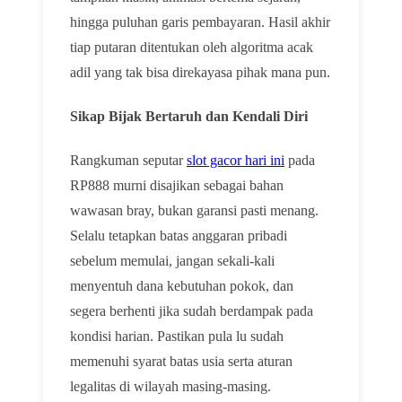
hingga puluhan garis pembayaran. Hasil akhir
tiap putaran ditentukan oleh algoritma acak
adil yang tak bisa direkayasa pihak mana pun.
Sikap Bijak Bertaruh dan Kendali Diri
Rangkuman seputar
slot gacor hari ini
pada
RP888 murni disajikan sebagai bahan
wawasan bray, bukan garansi pasti menang.
Selalu tetapkan batas anggaran pribadi
sebelum memulai, jangan sekali-kali
menyentuh dana kebutuhan pokok, dan
segera berhenti jika sudah berdampak pada
kondisi harian. Pastikan pula lu sudah
memenuhi syarat batas usia serta aturan
legalitas di wilayah masing-masing.