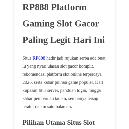
RP888 Platform
Gaming Slot Gacor
Paling Legit Hari Ini
Situs
RP888
hadir jadi rujukan serba ada buat
lu yang nyari ulasan slot gacor komplit,
rekomendasi platform slot online terpercaya
2026, serta kabar pilihan game populer. Dari
kupasan fitur server, panduan login, hingga
kabar pembaruan tautan, semuanya tersaji
teratur dalam satu halaman.
Pilihan Utama Situs Slot