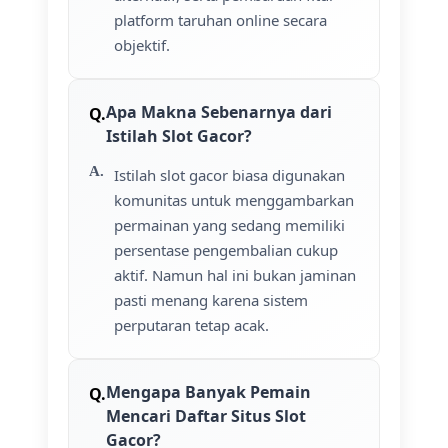
platform taruhan online secara
objektif.
Apa Makna Sebenarnya dari
Istilah Slot Gacor?
Istilah slot gacor biasa digunakan
komunitas untuk menggambarkan
permainan yang sedang memiliki
persentase pengembalian cukup
aktif. Namun hal ini bukan jaminan
pasti menang karena sistem
perputaran tetap acak.
Mengapa Banyak Pemain
Mencari Daftar Situs Slot
Gacor?