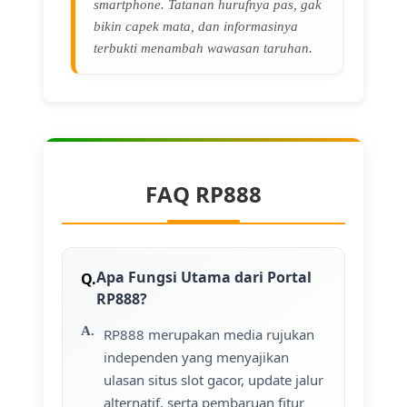
smartphone. Tatanan hurufnya pas, gak
bikin capek mata, dan informasinya
terbukti menambah wawasan taruhan.
FAQ RP888
Apa Fungsi Utama dari Portal
RP888?
RP888 merupakan media rujukan
independen yang menyajikan
ulasan situs slot gacor, update jalur
alternatif, serta pembaruan fitur