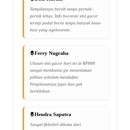
Tampilannya bersih tanpa pernak-
pernik lebay. Info bocoran slot gacor
tersaji padat berisi tanpa banyak basa-
basi yang ngebosenin.
Ferry Nugraha
Ulasan slot gacor hari ini di RP888
sangat membantu gw menentukan
pilihan sebelum mendaftar.
Penjelasannya jujur dan gak
berlebihan.
Hendra Saputra
Sangat fleksibel dibuka dari