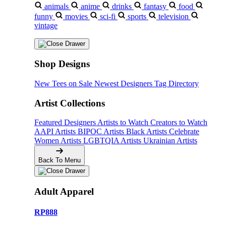
animals
anime
drinks
fantasy
food
funny
movies
sci-fi
sports
television
vintage
Shop Designs
New Tees on Sale
Newest Designers
Tag Directory
Artist Collections
Featured Designers
Artists to Watch
Creators to Watch
AAPI Artists
BIPOC Artists
Black Artists
Celebrate
Women Artists
LGBTQIA Artists
Ukrainian Artists
Back To Menu
Adult Apparel
RP888