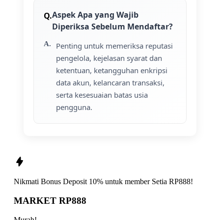
Aspek Apa yang Wajib
Diperiksa Sebelum Mendaftar?
Penting untuk memeriksa reputasi
pengelola, kejelasan syarat dan
ketentuan, ketangguhan enkripsi
data akun, kelancaran transaksi,
serta kesesuaian batas usia
pengguna.
Nikmati
Bonus Deposit 10%
untuk member Setia
RP888!
MARKET RP888
Murah!