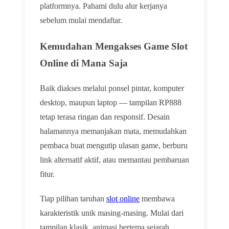
platformnya. Pahami dulu alur kerjanya
sebelum mulai mendaftar.
Kemudahan Mengakses Game Slot
Online di Mana Saja
Baik diakses melalui ponsel pintar, komputer
desktop, maupun laptop — tampilan RP888
tetap terasa ringan dan responsif. Desain
halamannya memanjakan mata, memudahkan
pembaca buat mengutip ulasan game, berburu
link alternatif aktif, atau memantau pembaruan
fitur.
Tiap pilihan taruhan
slot online
membawa
karakteristik unik masing-masing. Mulai dari
tampilan klasik, animasi bertema sejarah,