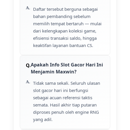
Daftar tersebut berguna sebagai
bahan pembanding sebelum
memilih tempat bertaruh — mulai
dari kelengkapan koleksi game,
efisiensi transaksi saldo, hingga
keaktifan layanan bantuan CS.
Apakah Info Slot Gacor Hari Ini
Menjamin Maxwin?
Tidak sama sekali. Seluruh ulasan
slot gacor hari ini berfungsi
sebagai acuan referensi taktis
semata. Hasil akhir tiap putaran
diproses penuh oleh engine RNG
yang adil.