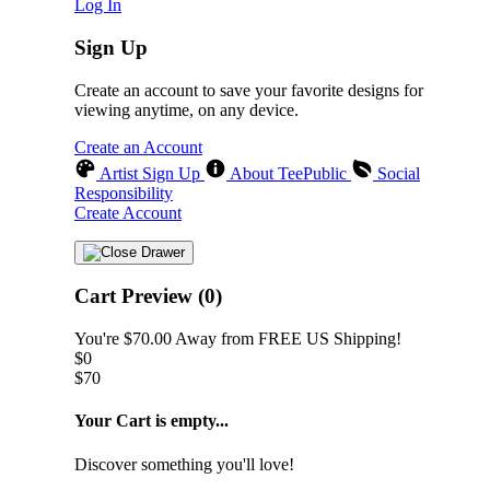
Log In
Sign Up
Create an account to save your favorite designs for
viewing anytime, on any device.
Create an Account
Artist Sign Up
About TeePublic
Social
Responsibility
Create Account
Cart Preview (0)
You're
$70.00
Away from
FREE US Shipping!
$0
$70
Your Cart is empty...
Discover something you'll love!