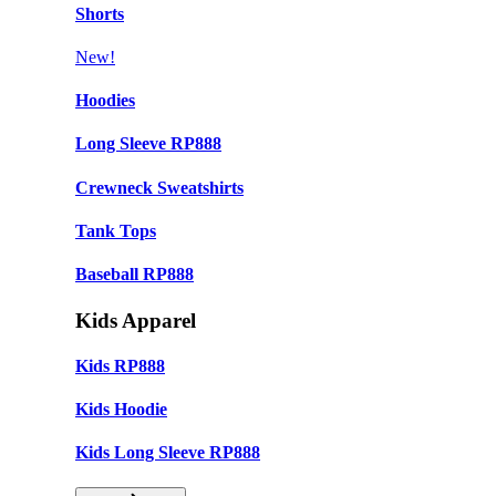
Shorts
New!
Hoodies
Long Sleeve RP888
Crewneck Sweatshirts
Tank Tops
Baseball RP888
Kids Apparel
Kids RP888
Kids Hoodie
Kids Long Sleeve RP888